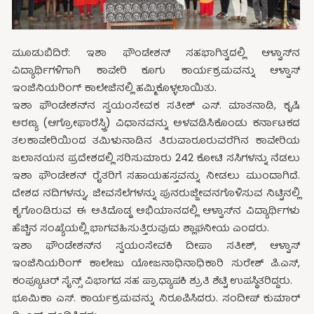
ಮೂಡುಬಿದಿರೆ: ಇಶಾ ಫೌಂಡೇಶನ್ ಸಹಭಾಗಿತ್ವದಲ್ಲಿ ಆಳ್ವಾಸ್‍ನ
ವಿದ್ಯಾರ್ಥಿಗಳಿಗಾಗಿ ಕಾವೇರಿ ಕೂಗು ಕಾರ್ಯಕ್ರಮವನ್ನು ಆಳ್ವಾಸ್
ಇಂಜಿನಿಯರಿಂಗ್ ಕಾಲೇಜಿನಲ್ಲಿ ಹಮ್ಮಿಕೊಳ್ಳಲಾಯಿತು.
ಇಶಾ ಫೌಂಡೇಶನ್‍ನ ಸ್ವಯಂಸೇವಕ ಸತೀಶ್ ಎಸ್. ಮಾತನಾಡಿ, ಕೃಷಿ
ಅರಣ್ಯ (ಆಗ್ರೋಫಾರೆಸ್ಟ್ರಿ) ವಿಧಾನವನ್ನು ಅಳವಡಿಸಿಕೊಂಡು ಕರ್ನಾಟಕದ
ತಲಕಾವೇರಿಯಿಂದ ತಮಿಳುನಾಡಿನ ತಿರುವಾರೂರುವರೆಗಿನ ಕಾವೇರಿಯ
ಜಲಾನಯನ ಪ್ರದೇಶದಲ್ಲಿ ಸರಿಸುಮಾರು 242 ಕೋಟಿ ಸಸಿಗಳನ್ನು ನೆಡಲು
ಇಶಾ ಫೌಂಡೇಶನ್ ರೈತರಿಗೆ ಸಹಾಯಹಸ್ತವನ್ನು ನೀಡಲು ಮುಂದಾಗಿದೆ.
ದೇಶದ ನದಿಗಳನ್ನು, ಜೀವಸೆಲೆಗಳನ್ನು ಪುನರುಜ್ಜೀವನಗೊಳಿಸುವ ನಿಟ್ಟಿನಲ್ಲಿ
ಕೈಗೊಂಡಿರುವ ಈ ಅತಿದೊಡ್ಡ ಅಭಿಯಾನದಲ್ಲಿ ಆಳ್ವಾಸ್‍ನ ವಿದ್ಯಾರ್ಥಿಗಳು
ಹೆಚ್ಚಿನ ಸಂಖ್ಯೆಯಲ್ಲಿ ಭಾಗವಹಿಸುತ್ತಿರುವುದು ಶ್ಲಾಘನೀಯ ಎಂದರು.
ಇಶಾ ಫೌಂಡೇಶನ್‍ನ ಸ್ವಯಂಸೇವಕಿ ದೀಪಾ ಸತೀಶ್, ಆಳ್ವಾಸ್
ಇಂಜಿನಿಯರಿಂಗ್ ಕಾಲೇಜು ಯೋಜನಾಧಿನಾಧಿಕಾರಿ ಸುರೇಶ್ ಪಿ.ಎಸ್,
ಕಂಪ್ಯೂಟರ್ ಸೈನ್ಸ್ ವಿಭಾಗದ ಸಹ ಪ್ರಾಧ್ಯಾಪಕಿ ಶ್ರುತಿ ಶೆಟ್ಟಿ ಉಪಸ್ಥಿತರಿದ್ದರು.
ಭೂಮಿಕಾ ಎಸ್. ಕಾರ್ಯಕ್ರಮವನ್ನು ನಿರೂಪಿಸಿದರು. ಸಂದೀಪ್ ಕುಮಾರ್