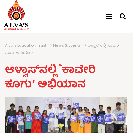
Alva's Education Trust
>
News & Events
>
ಆಳ್ವಾಸ್‍ನಲ್ಲಿ `ಕಾವೇರಿ
ಕೂಗು’ ಅಭಿಯಾನ
ಆಳ್ವಾಸ್‍ನಲ್ಲಿ `ಕಾವೇರಿ
ಕೂಗು’ ಅಭಿಯಾನ