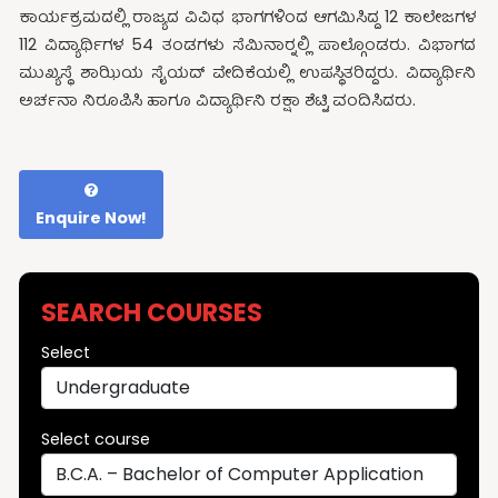
ಕಾರ್ಯಕ್ರಮದಲ್ಲಿ ರಾಜ್ಯದ ವಿವಿಧ ಭಾಗಗಳಿಂದ ಆಗಮಿಸಿದ್ದ 12 ಕಾಲೇಜಗಳ
112 ವಿದ್ಯಾರ್ಥಿಗಳ 54 ತಂಡಗಳು ಸೆಮಿನಾರ್‍ನಲ್ಲಿ ಪಾಲ್ಗೊಂಡರು. ವಿಭಾಗದ
ಮುಖ್ಯಸ್ಥೆ ಶಾಝಿಯ ಸೈಯದ್ ವೇದಿಕೆಯಲ್ಲಿ ಉಪಸ್ಥಿತರಿದ್ದರು. ವಿದ್ಯಾರ್ಥಿನಿ
ಅರ್ಚನಾ ನಿರೂಪಿಸಿ ಹಾಗೂ ವಿದ್ಯಾರ್ಥಿನಿ ರಕ್ಷಾ ಶೆಟ್ಟಿ ವಂದಿಸಿದರು.
Enquire Now!
SEARCH COURSES
Select
Select course