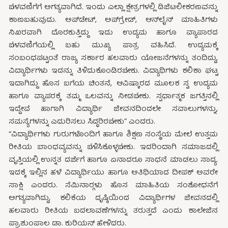
ಬೆಳವಣಿಗೆಗೆ ಅಗತ್ಯವಾಗಿದೆ. ಇಂದು ಎಲ್ಲಾ ಕ್ಷೇತ್ರಗಳಲ್ಲಿ ಡಿಜಿಟಲೀಕರಣವನ್ನು
ಕಾಣಬಹುವುದು. ಅಪ್‍ಡೇಟ್, ಅಪ್‍ಗ್ರೇಡ್, ಆನ್‍ಲೈನ್ ಮಾಹಿತಿಗಳು
ನಿಖರವಾಗಿ ದೊರಕುತ್ತಿದ್ದು ಇದು ಉದ್ಯಮ ಹಾಗೂ ವ್ಯಾಪಾರದ
ಬೆಳವಣಿಗೆಯಲ್ಲಿ ಬಹು ಮುಖ್ಯ ಪಾತ್ರ ವಹಿಸಿದೆ. ಉದ್ಯಮಕ್ಕೆ
ಸಂಬಂಧಪಟ್ಟಂತೆ ರಾಜ್ಯ ಸರ್ಕಾರ ಹಲವಾರು ಯೋಜನೆಗಳನ್ನು ತಂದಿದ್ದು,
ವಿದ್ಯಾರ್ಥಿಗಳು ಇದನ್ನು ತಿಳಿದುಕೊಂಡಿರಬೇಕು. ವಿದ್ಯಾಥಿಗಳು ಕಲಿಕಾ ಘಟ್ಟ
ಇದಾಗಿದ್ದು ಹೊಸ ಬಗೆಯ ಚಿಂತನೆ, ಆವಿಷ್ಕಾರದ ಮೂಲಕ ಸ್ವ ಉದ್ಯಮ
ಹಾಗೂ ವ್ಯಾಪರಕ್ಕೆ ತಮ್ಮ ಒಲವನ್ನು ನೀಡಬೇಕು. ಸ್ಪರ್ಧಾತ್ಮಕ ಜಗತ್ತಿನಲ್ಲಿ
ಇದ್ದೇವೆ ಹಾಗಾಗಿ ವಿದ್ಯಾರ್ಥಿ ಜೀವನದಿಂದಲೇ ಸವಾಲುಗಳನ್ನು,
ಸಮಸ್ಯೆಗಳನ್ನು ಎದುರಿಸಲು ಸಿದ್ಧರಿರಬೇಕು” ಎಂದರು.
“ವಿದ್ಯಾರ್ಥಿಗಳು ಗುರುಗಳೊಂದಿಗೆ ಹಾಗೂ ಶಿಕ್ಷಣ ಸಂಸ್ಥೆಯ ಮೇಲೆ ಉತ್ತಮ
ರೀತಿಯ ಬಾಂಧವ್ಯವನ್ನು ಬೆಳಿಸಿಕೊಳ್ಳಬೇಕು. ಇದರಿಂದಾಗಿ ಸಮಾಜದಲ್ಲಿ
ವೃತ್ತಿಯಲ್ಲಿ ಉನ್ನತ ದರ್ಜೆಗೆ ಹಾಗೂ ಏನಾದರೂ ಸಾಧನೆ ಮಾಡಲು ಸಾದ್ಯ.
ಇದಕ್ಕೆ ಇಲ್ಲಿನ ಹಳೆ ವಿದ್ಯಾರ್ಥಿಯು ಹಾಗೂ ಅತಿಥಿಯಾದ ದೀಪಕ್ ಅವರೇ
ಸಾಕ್ಷಿ ಎಂದರು. ಸೆಮಿನಾರ್‍ಗಳು ಹೊಸ ಮಾಹಿತಿಯ ಸಂಶೋಧನೆಗೆ
ಅಗತ್ಯವಾಗಿದ್ದು, ಕಲಿಕೆಯ ದೃಷ್ಠಿಯಿಂದ ವಿದ್ಯಾರ್ಥಿಗಳ ಜೀವನದಲ್ಲಿ
ಹಲವಾರು ರೀತಿಯ ಬದಲಾವಣೆಗಳನ್ನು ತರುತ್ತದೆ ಎಂದು ಕಾಲೇಜಿನ
ಪ್ರಾಶುಂಪಾಲ ಡಾ. ಕುರಿಯನ್ ಹೇಳಿದರು.