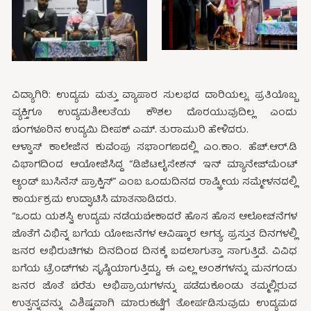
ವಿದ್ಯಾಗಿರಿ: ಉದ್ಯಮ ಮತ್ತು ವ್ಯಾಪಾರ ಸುಲಭದ ದಾರಿಯಲ್ಲ. ಪ್ರತಿಯೊಬ್ಬ
ವ್ಯಕ್ತಿಗೂ ಉದ್ಯಮಶೀಲತೆಯ ಕೌಶಲ ದೊರಯುವುದಿಲ್ಲ ಎಂದು
ಬೆಂಗಳೂರಿನ ಉದ್ಯಮಿ ದೀಪಕ್ ಎಮ್. ತುರಾಮುರಿ ಹೇಳಿದರು.
ಆಳ್ವಾಸ್ ಕಾಲೇಜಿನ ಕುವೆಂಪು ಸಭಾಂಗಣದಲ್ಲಿ ಎಂ.ಕಾಂ. ಹೆಚ್.ಆರ್.ಡಿ
ವಿಭಾಗದಿಂದ ಆಯೋಜಿಸಿದ್ದ “ಡಿಜಿಟಲೈಸೇಶನ್ ಇನ್ ಮ್ಯಾನೇಜ್‍ಮೆಂಟ್
ಆ್ಯಂಡ್ ಬುಸಿನೆಸ್ ಪ್ರಾಕ್ಟಿಸ್” ಎಂಬ ಒಂದುದಿನದ ರಾಷ್ಟ್ರೀಯ ಸಮ್ಮೇಳನದಲ್ಲಿ
ಕಾರ್ಯಕ್ರಮ ಉದ್ಘಾಟಿಸಿ ಮಾತನಾಡಿದರು.
“ಒಂದು ಯಶಸ್ವಿ ಉದ್ಯಮ ನಡೆಯಬೇಕಾದರೆ ಹೊಸ ಹೊಸ ಆಲೋಚನೆಗಳ
ಜೊತೆಗೆ ವಿಭಿನ್ನ ಬಗೆಯ ಯೋಜನೆಗಳ ಆವಿಷ್ಕಾರ ಅಗತ್ಯ. ಪ್ರಸ್ತುತ ದಿನಗಳಲ್ಲಿ
ಜನರ ಅಭಿರುಚಿಗಳು ದಿನದಿಂದ ದಿನಕ್ಕೆ ಬದಲಾಗುತ್ತಾ ಸಾಗುತ್ತಿದೆ. ವಿವಿಧ
ಬಗೆಯ ಟ್ರೆಂಡ್‍ಗಳು ಸೃಷ್ಠಿಯಾಗುತ್ತಿದ್ದು, ಈ ಎಲ್ಲ ಅಂಶಗಳನ್ನು ಮನಗಂಡು
ಜನರ ಜೊತೆ ಬೆರೆತು ಅಭಿಪ್ರಾಯಗಳನ್ನು ಪಡೆದುಕೊಂಡು ತಮ್ಮಲ್ಲಿರುವ
ಉತ್ಪನ್ನವನ್ನು ವಿಶಿಷ್ಟವಾಗಿ ಮಾರುಕಟ್ಟೆಗೆ ತೋರ್ಪಡಿಸುವುದು ಉದ್ಯಮದ