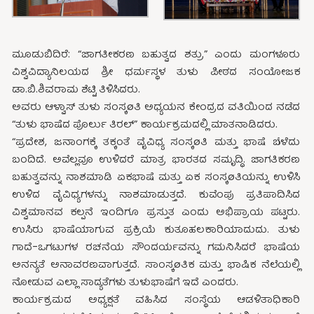
ಮೂಡುಬಿದಿರೆ: “ಜಾಗತೀಕರಣ ಬಹುತ್ವದ ಶತ್ರು” ಎಂದು ಮಂಗಳೂರು
ವಿಶ್ವವಿದ್ಯಾನಿಲಯದ ಶ್ರೀ ಧರ್ಮಸ್ಥಳ ತುಳು ಪೀಠದ ಸಂಯೋಜಕ
ಡಾ.ಬಿ.ಶಿವರಾಮ ಶೆಟ್ಟಿ ತಿಳಿಸಿದರು.
ಅವರು ಆಳ್ವಾಸ್ ತುಳು ಸಂಸ್ಕøತಿ ಅಧ್ಯಯನ ಕೇಂದ್ರದ ವತಿಯಿಂದ ನಡೆದ
“ತುಳು ಭಾಷೆದ ಪೊರ್ಲು ತಿರಲ್” ಕಾರ್ಯಕ್ರಮದಲ್ಲಿ ಮಾತನಾಡಿದರು.
“ಪ್ರದೇಶ, ಜನಾಂಗಕ್ಕೆ ತಕ್ಕಂತೆ ವೈವಿಧ್ಯ ಸಂಸ್ಕøತಿ ಮತ್ತು ಭಾಷೆ ಬೆಳೆದು
ಬಂದಿದೆ. ಅವೆಲ್ಲವೂ ಉಳಿದರೆ ಮಾತ್ರ ಭಾರತದ ಸಮೃದ್ಧಿ. ಜಾಗತಿಕರಣ
ಬಹುತ್ವವನ್ನು ನಾಶಮಾಡಿ ಏಕಭಾಷೆ ಮತ್ತು ಏಕ ಸಂಸ್ಕøತಿಯನ್ನು ಉಳಿಸಿ
ಉಳಿದ ವೈವಿಧ್ಯಗಳನ್ನು ನಾಶಮಾಡುತ್ತದೆ. ಕುವೆಂಪು ಪ್ರತಿಪಾದಿಸಿದ
ವಿಶ್ವಮಾನವ ಕಲ್ಪನೆ ಇಂದಿಗೂ ಪ್ರಸ್ತುತ ಎಂದು ಅಭಿಪ್ರಾಯ ಪಟ್ಟರು.
ಉಸಿರು ಭಾಷೆಯಾಗುವ ಪ್ರಕ್ರಿಯೆ ಕುತೂಹಲಕಾರಿಯಾದುದು. ತುಳು
ಗಾದೆ-ಒಗಟುಗಳ ರಚನೆಯ ಸೌಂದರ್ಯವನ್ನು ಗಮನಿಸಿದರೆ ಭಾಷೆಯ
ಅನನ್ಯತೆ ಅನಾವರಣವಾಗುತ್ತದೆ. ಸಾಂಸ್ಕøತಿಕ ಮತ್ತು ಭಾಷಿಕ ನೆಲೆಯಲ್ಲಿ
ನೋಡುವ ಎಲ್ಲಾ ಸಾದ್ಯತೆಗಳು ತುಳುಭಾಷೆಗೆ ಇದೆ ಎಂದರು.
ಕಾರ್ಯಕ್ರಮದ ಅಧ್ಯಕ್ಷತೆ ವಹಿಸಿದ ಸಂಸ್ಥೆಯ ಆಡಳಿತಾಧಿಕಾರಿ