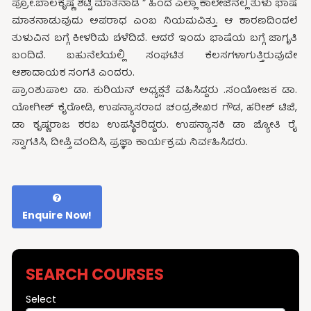
ಪ್ರೋ.ಬಾಲಕೃಷ್ಣ ಶೆಟ್ಟಿ ಮಾತನಾಡಿ ” ಹಿಂದೆ ಎಲ್ಲಾ ಕಾಲೇಜಿನಲ್ಲಿ ತುಳು ಭಾಷೆ
ಮಾತನಾಡುವುದು ಅಪರಾಧ ಎಂಬ ನಿಯಮವಿತ್ತು. ಆ ಕಾರಣದಿಂದಲೆ
ತುಳುವಿನ ಬಗ್ಗೆ ಕೀಳರಿಮೆ ಬೆಳೆದಿದೆ. ಆದರೆ ಇಂದು ಭಾಷೆಯ ಬಗ್ಗೆ ಜಾಗೃತಿ
ಬಂದಿದೆ. ಬಹುನೆಲೆಯಲ್ಲಿ ಸಂಘಟಿತ ಕೆಲಸಗಳಾಗುತ್ತಿರುವುದೇ
ಆಶಾದಾಯಕ ಸಂಗತಿ ಎಂದರು.
ಪ್ರಾಂಶುಪಾಲ ಡಾ. ಕುರಿಯನ್ ಅಧ್ಯಕ್ಷತೆ ವಹಿಸಿದ್ದರು .ಸಂಯೋಜಕ ಡಾ.
ಯೋಗೀಶ್ ಕೈರೋಡಿ, ಉಪನ್ಯಾಸರಾದ ಚಂದ್ರಶೇಖರ ಗೌಡ, ಹರೀಶ್ ಟಿಜಿ,
ಡಾ ಕೃಷ್ಣರಾಜ ಕರಬ ಉಪಸ್ಥಿತರಿದ್ದರು. ಉಪನ್ಯಾಸಕಿ ಡಾ ಜ್ಯೋತಿ ರೈ
ಸ್ವಾಗತಿಸಿ, ದೀಪ್ತಿ ವಂದಿಸಿ, ಪ್ರಜ್ಞಾ ಕಾರ್ಯಕ್ರಮ ನಿರ್ವಹಿಸಿದರು.
Enquire Now!
SEARCH COURSES
Select