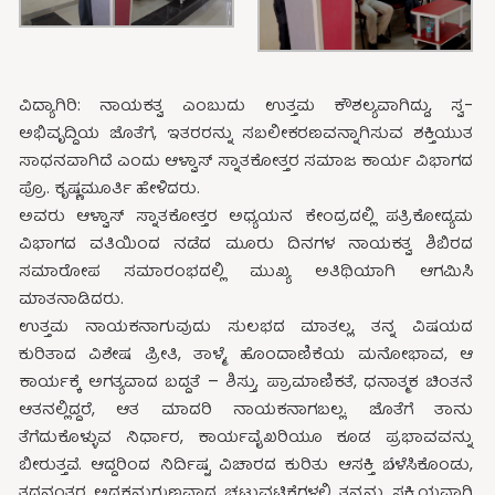
ವಿದ್ಯಾಗಿರಿ: ನಾಯಕತ್ವ ಎಂಬುದು ಉತ್ತಮ ಕೌಶಲ್ಯವಾಗಿದ್ದು, ಸ್ವ-
ಅಭಿವೃದ್ದಿಯ ಜೊತೆಗೆ, ಇತರರನ್ನು ಸಬಲೀಕರಣವನ್ನಾಗಿಸುವ ಶಕ್ತಿಯುತ
ಸಾಧನವಾಗಿದೆ ಎಂದು ಆಳ್ವಾಸ್ ಸ್ನಾತಕೋತ್ತರ ಸಮಾಜ ಕಾರ್ಯ ವಿಭಾಗದ
ಪ್ರೊ. ಕೃಷ್ಣಮೂರ್ತಿ ಹೇಳಿದರು.
ಅವರು ಆಳ್ವಾಸ್ ಸ್ನಾತಕೋತ್ತರ ಅಧ್ಯಯನ ಕೇಂದ್ರದಲ್ಲಿ ಪತ್ರಿಕೋದ್ಯಮ
ವಿಭಾಗದ ವತಿಯಿಂದ ನಡೆದ ಮೂರು ದಿನಗಳ ನಾಯಕತ್ವ ಶಿಬಿರದ
ಸಮಾರೋಪ ಸಮಾರಂಭದಲ್ಲಿ ಮುಖ್ಯ ಅತಿಥಿಯಾಗಿ ಆಗಮಿಸಿ
ಮಾತನಾಡಿದರು.
ಉತ್ತಮ ನಾಯಕನಾಗುವುದು ಸುಲಭದ ಮಾತಲ್ಲ, ತನ್ನ ವಿಷಯದ
ಕುರಿತಾದ ವಿಶೇಷ ಪ್ರೀತಿ, ತಾಳ್ಮೆ, ಹೊಂದಾಣಿಕೆಯ ಮನೋಭಾವ, ಆ
ಕಾರ್ಯಕ್ಕೆ ಅಗತ್ಯವಾದ ಬದ್ದತೆ – ಶಿಸ್ತು, ಪ್ರಾಮಾಣಿಕತೆ, ಧನಾತ್ಮಕ ಚಿಂತನೆ
ಆತನಲ್ಲಿದ್ದರೆ, ಆತ ಮಾದರಿ ನಾಯಕನಾಗಬಲ್ಲ. ಜೊತೆಗೆ ತಾನು
ತೆಗೆದುಕೊಳ್ಳುವ ನಿರ್ಧಾರ, ಕಾರ್ಯವೈಖರಿಯೂ ಕೂಡ ಪ್ರಭಾವವನ್ನು
ಬೀರುತ್ತವೆ. ಆದ್ದರಿಂದ ನಿರ್ದಿಷ್ಟ ವಿಚಾರದ ಕುರಿತು ಆಸಕ್ತಿ ಬೆಳೆಸಿಕೊಂಡು,
ತದನಂತರ ಅದಕ್ಕನುಗುಣವಾದ ಚಟುವಟಿಕೆಗಳಲ್ಲಿ ತನ್ನನ್ನು ಸಕ್ರಿಯವಾಗಿ